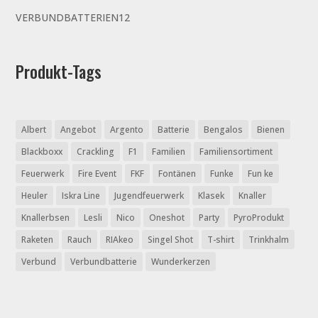
Produkte
12
VERBUNDBATTERIEN
12
Produkte
Produkt-Tags
Albert
Angebot
Argento
Batterie
Bengalos
Bienen
Blackboxx
Crackling
F1
Familien
Familiensortiment
Feuerwerk
Fire Event
FKF
Fontänen
Funke
Fun ke
Heuler
Iskra Line
Jugendfeuerwerk
Klasek
Knaller
Knallerbsen
Lesli
Nico
Oneshot
Party
PyroProdukt
Raketen
Rauch
RIAkeo
Singel Shot
T-shirt
Trinkhalm
Verbund
Verbundbatterie
Wunderkerzen