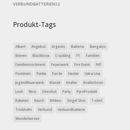
Produkte
12
VERBUNDBATTERIEN
12
Produkte
Produkt-Tags
Albert
Angebot
Argento
Batterie
Bengalos
Bienen
Blackboxx
Crackling
F1
Familien
Familiensortiment
Feuerwerk
Fire Event
FKF
Fontänen
Funke
Fun ke
Heuler
Iskra Line
Jugendfeuerwerk
Klasek
Knaller
Knallerbsen
Lesli
Nico
Oneshot
Party
PyroProdukt
Raketen
Rauch
RIAkeo
Singel Shot
T-shirt
Trinkhalm
Verbund
Verbundbatterie
Wunderkerzen