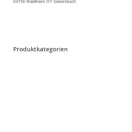
04736 Waldheim OT Gebersbach
mtenbergen@outlook.de
+49 160 400 35 05
Impressum
|
Datenschutz
|
AGB
Produktkategorien
Raketen
Batterien
Verbundbatterien
Bengalos & Rauch
Knallartikel & Heuler
Jugendfeuerwerk & Partyartikel