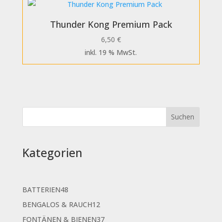
Thunder Kong Premium Pack
6,50
€
inkl. 19 % MwSt.
Kategorien
48
BATTERIEN
48
Produkte
12
BENGALOS & RAUCH
12
Produkte
37
FONTÄNEN & BIENEN
37