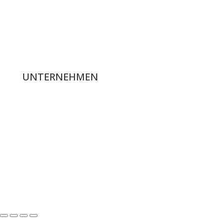
Knallartikel & Heuler
Jugendfeuerwerk & Partyartikel
Fontänen & Bienen
UNTERNEHMEN
Über uns
Bestellvorgang
FAQ
Kontakt