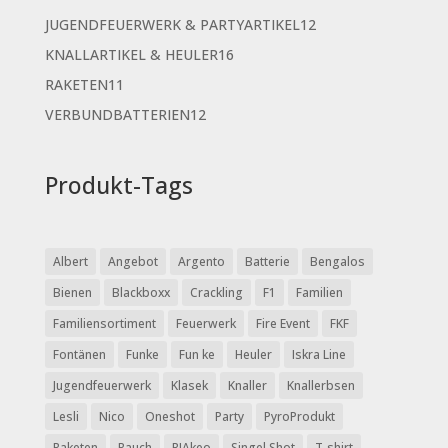
Produkte
12
JUGENDFEUERWERK & PARTYARTIKEL
12
Produkte
16
KNALLARTIKEL & HEULER
16
Produkte
11
RAKETEN
11
Produkte
12
VERBUNDBATTERIEN
12
Produkte
Produkt-Tags
Albert
Angebot
Argento
Batterie
Bengalos
Bienen
Blackboxx
Crackling
F1
Familien
Familiensortiment
Feuerwerk
Fire Event
FKF
Fontänen
Funke
Fun ke
Heuler
Iskra Line
Jugendfeuerwerk
Klasek
Knaller
Knallerbsen
Lesli
Nico
Oneshot
Party
PyroProdukt
Raketen
Rauch
RIAkeo
Singel Shot
T-shirt