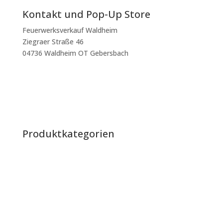
Kontakt und Pop-Up Store
Feuerwerksverkauf Waldheim
Ziegraer Straße 46
04736 Waldheim OT Gebersbach
mtenbergen@outlook.de
+49 160 400 35 05
Impressum
|
Datenschutz
|
AGB
Produktkategorien
Raketen
Batterien
Verbundbatterien
Bengalos & Rauch