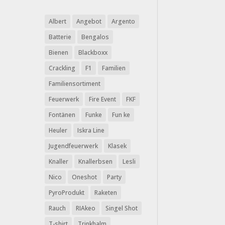
Albert
Angebot
Argento
Batterie
Bengalos
Bienen
Blackboxx
Crackling
F1
Familien
Familiensortiment
Feuerwerk
Fire Event
FKF
Fontänen
Funke
Fun ke
Heuler
Iskra Line
Jugendfeuerwerk
Klasek
Knaller
Knallerbsen
Lesli
Nico
Oneshot
Party
PyroProdukt
Raketen
Rauch
RIAkeo
Singel Shot
T-shirt
Trinkhalm