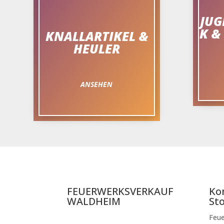
JU
K &
KNALLARTIKEL &
HEULER
ANSEHEN
FEUERWERKSVERKAUF
Ko
WALDHEIM
St
Feue