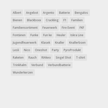
Albert
Angebot
Argento
Batterie
Bengalos
Bienen
Blackboxx
Crackling
F1
Familien
Familiensortiment
Feuerwerk
Fire Event
FKF
Fontänen
Funke
Fun ke
Heuler
Iskra Line
Jugendfeuerwerk
Klasek
Knaller
Knallerbsen
Lesli
Nico
Oneshot
Party
PyroProdukt
Raketen
Rauch
RIAkeo
Singel Shot
T-shirt
Trinkhalm
Verbund
Verbundbatterie
Wunderkerzen