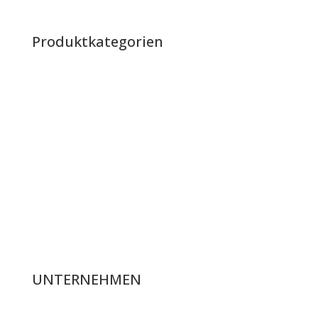
Impressum
|
Datenschutz
|
AGB
Produktkategorien
Raketen
Batterien
Verbundbatterien
Bengalos & Rauch
Knallartikel & Heuler
Jugendfeuerwerk & Partyartikel
Fontänen & Bienen
UNTERNEHMEN