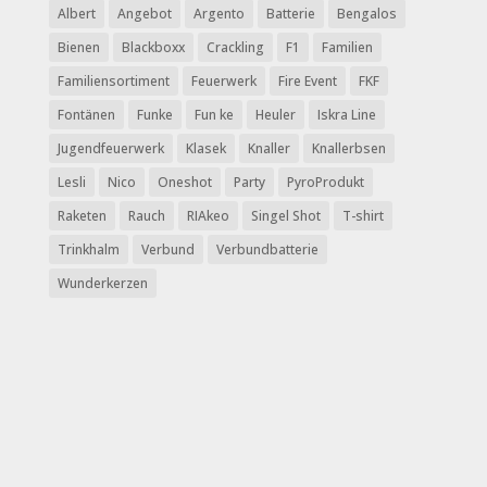
Albert
Angebot
Argento
Batterie
Bengalos
Bienen
Blackboxx
Crackling
F1
Familien
Familiensortiment
Feuerwerk
Fire Event
FKF
Fontänen
Funke
Fun ke
Heuler
Iskra Line
Jugendfeuerwerk
Klasek
Knaller
Knallerbsen
Lesli
Nico
Oneshot
Party
PyroProdukt
Raketen
Rauch
RIAkeo
Singel Shot
T-shirt
Trinkhalm
Verbund
Verbundbatterie
Wunderkerzen