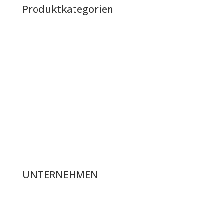
Produktkategorien
Raketen
Batterien
Verbundbatterien
Bengalos & Rauch
Knallartikel & Heuler
Jugendfeuerwerk & Partyartikel
Fontänen & Bienen
UNTERNEHMEN
Über uns