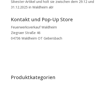
Silvester-Artikel und holt sie zwischen dem 29.12 und
31.12.2025 in Waldheim ab!
Kontakt und Pop-Up Store
Feuerwerksverkauf Waldheim
Ziegraer Straße 46
04736 Waldheim OT Gebersbach
mtenbergen@outlook.de
+49 160 400 35 05
Impressum
|
Datenschutz
|
AGB
Produktkategorien
Raketen
Batterien