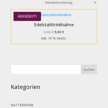
ANGEBOT!
Edelstahltrinkhalme
Ursprünglicher
Aktueller
9,90
€
9,00
€
Preis
Preis
inkl. 19 % MwSt.
war:
ist:
9,90 €
9,00 €.
Kategorien
48
BATTERIEN
48