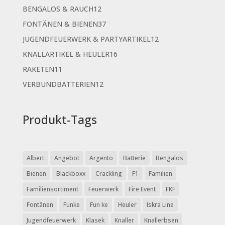
Produkte
12
BENGALOS & RAUCH
12
Produkte
37
FONTÄNEN & BIENEN
37
Produkte
12
JUGENDFEUERWERK & PARTYARTIKEL
12
Produkte
16
KNALLARTIKEL & HEULER
16
Produkte
11
RAKETEN
11
Produkte
12
VERBUNDBATTERIEN
12
Produkte
Produkt-Tags
Albert
Angebot
Argento
Batterie
Bengalos
Bienen
Blackboxx
Crackling
F1
Familien
Familiensortiment
Feuerwerk
Fire Event
FKF
Fontänen
Funke
Fun ke
Heuler
Iskra Line
Jugendfeuerwerk
Klasek
Knaller
Knallerbsen