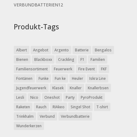
Produkte
12
VERBUNDBATTERIEN
12
Produkte
Produkt-Tags
Albert
Angebot
Argento
Batterie
Bengalos
Bienen
Blackboxx
Crackling
F1
Familien
Familiensortiment
Feuerwerk
Fire Event
FKF
Fontänen
Funke
Fun ke
Heuler
Iskra Line
Jugendfeuerwerk
Klasek
Knaller
Knallerbsen
Lesli
Nico
Oneshot
Party
PyroProdukt
Raketen
Rauch
RIAkeo
Singel Shot
T-shirt
Trinkhalm
Verbund
Verbundbatterie
Wunderkerzen