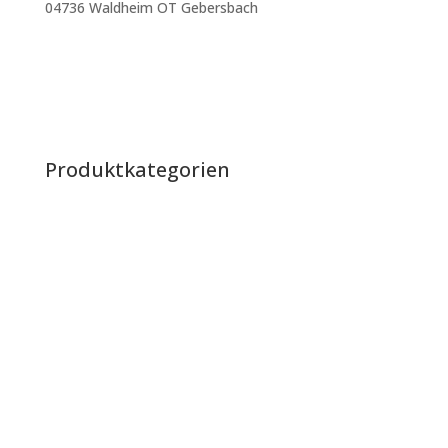
04736 Waldheim OT Gebersbach
mtenbergen@outlook.de
+49 160 400 35 05
Impressum
|
Datenschutz
|
AGB
Produktkategorien
Raketen
Batterien
Verbundbatterien
Bengalos & Rauch
Knallartikel & Heuler
Jugendfeuerwerk & Partyartikel