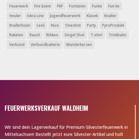
Feuerwerk
Fire Event
FKF
Fontänen
Funke
Fun ke
Heuler
Iskra Line
Jugendfeuerwerk
Klasek
Knaller
Knallerbsen
Lesli
Nico
Oneshot
Party
PyroProdukt
Raketen
Rauch
RIAkeo
Singel Shot
T-shirt
Trinkhalm
Verbund
Verbundbatterie
Wunderkerzen
FEUERWERKSVERKAUF WALDHEIM
Wir sind dein Lagerverkauf für Premium-Silvesterfeuerwerk in
Mittelsachsen! Bestellt jetzt eure Silvester-Artikel und holt