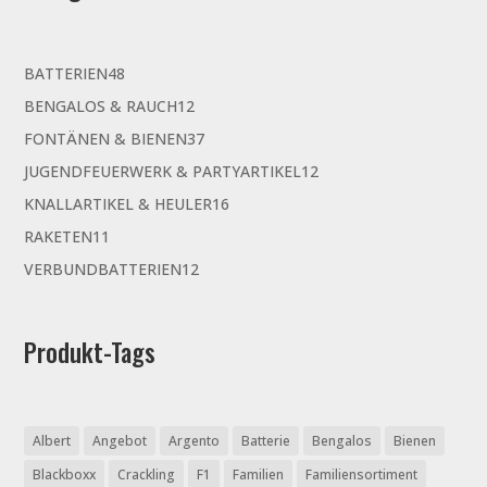
48
BATTERIEN
48
Produkte
12
BENGALOS & RAUCH
12
Produkte
37
FONTÄNEN & BIENEN
37
Produkte
12
JUGENDFEUERWERK & PARTYARTIKEL
12
Produkte
16
KNALLARTIKEL & HEULER
16
Produkte
11
RAKETEN
11
Produkte
12
VERBUNDBATTERIEN
12
Produkte
Produkt-Tags
Albert
Angebot
Argento
Batterie
Bengalos
Bienen
Blackboxx
Crackling
F1
Familien
Familiensortiment