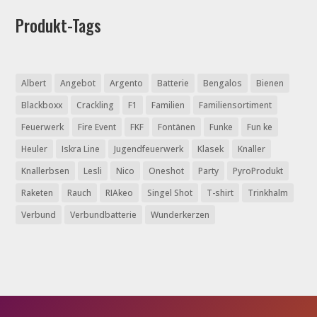
Produkt-Tags
Albert
Angebot
Argento
Batterie
Bengalos
Bienen
Blackboxx
Crackling
F1
Familien
Familiensortiment
Feuerwerk
Fire Event
FKF
Fontänen
Funke
Fun ke
Heuler
Iskra Line
Jugendfeuerwerk
Klasek
Knaller
Knallerbsen
Lesli
Nico
Oneshot
Party
PyroProdukt
Raketen
Rauch
RIAkeo
Singel Shot
T-shirt
Trinkhalm
Verbund
Verbundbatterie
Wunderkerzen