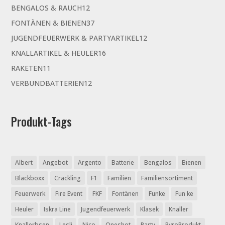
Produkte
12
BENGALOS & RAUCH
12
Produkte
37
FONTÄNEN & BIENEN
37
Produkte
12
JUGENDFEUERWERK & PARTYARTIKEL
12
Produkte
16
KNALLARTIKEL & HEULER
16
Produkte
11
RAKETEN
11
Produkte
12
VERBUNDBATTERIEN
12
Produkte
Produkt-Tags
Albert
Angebot
Argento
Batterie
Bengalos
Bienen
Blackboxx
Crackling
F1
Familien
Familiensortiment
Feuerwerk
Fire Event
FKF
Fontänen
Funke
Fun ke
Heuler
Iskra Line
Jugendfeuerwerk
Klasek
Knaller
Knallerbsen
Lesli
Nico
Oneshot
Party
PyroProdukt