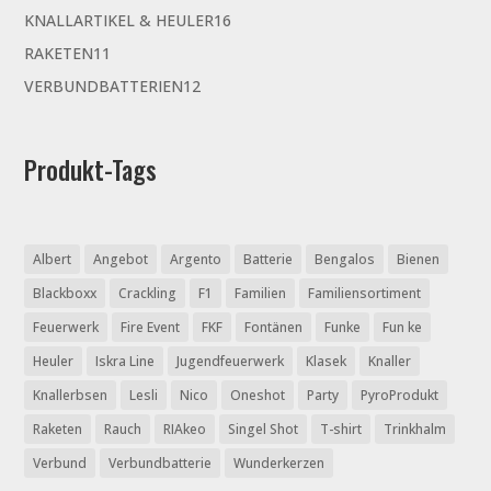
Produkte
16
KNALLARTIKEL & HEULER
16
Produkte
11
RAKETEN
11
Produkte
12
VERBUNDBATTERIEN
12
Produkte
Produkt-Tags
Albert
Angebot
Argento
Batterie
Bengalos
Bienen
Blackboxx
Crackling
F1
Familien
Familiensortiment
Feuerwerk
Fire Event
FKF
Fontänen
Funke
Fun ke
Heuler
Iskra Line
Jugendfeuerwerk
Klasek
Knaller
Knallerbsen
Lesli
Nico
Oneshot
Party
PyroProdukt
Raketen
Rauch
RIAkeo
Singel Shot
T-shirt
Trinkhalm
Verbund
Verbundbatterie
Wunderkerzen