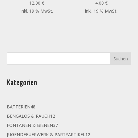
12,00
€
4,00
€
inkl. 19 % MwSt.
inkl. 19 % MwSt.
Kategorien
48
BATTERIEN
48
Produkte
12
BENGALOS & RAUCH
12
Produkte
37
FONTÄNEN & BIENEN
37
Produkte
12
JUGENDFEUERWERK & PARTYARTIKEL
12