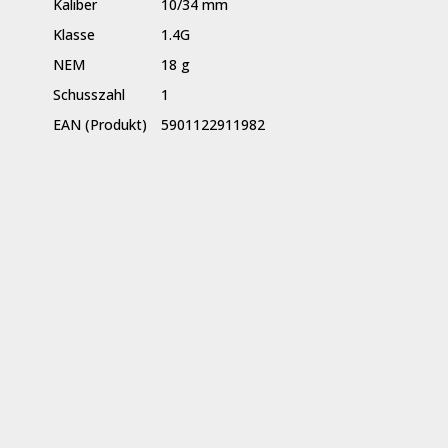
Kaliber
10/34 mm
Klasse
1.4G
NEM
18 g
Schusszahl
1
EAN (Produkt)
5901122911982