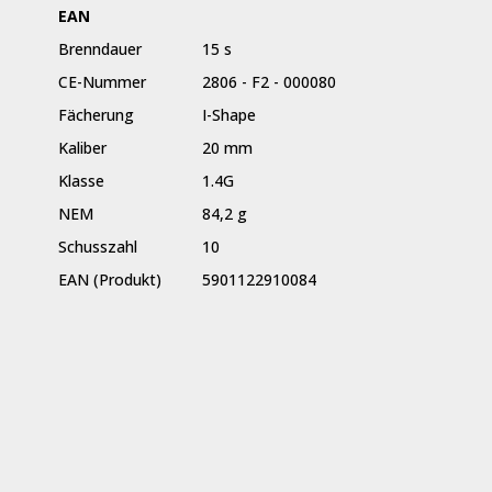
EAN
Brenndauer
15 s
CE-Nummer
2806 - F2 - 000080
Fächerung
I-Shape
Kaliber
20 mm
Klasse
1.4G
NEM
84,2 g
Schusszahl
10
EAN (Produkt)
5901122910084