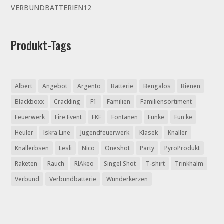
Produkte
12
VERBUNDBATTERIEN
12
Produkte
Produkt-Tags
Albert
Angebot
Argento
Batterie
Bengalos
Bienen
Blackboxx
Crackling
F1
Familien
Familiensortiment
Feuerwerk
Fire Event
FKF
Fontänen
Funke
Fun ke
Heuler
Iskra Line
Jugendfeuerwerk
Klasek
Knaller
Knallerbsen
Lesli
Nico
Oneshot
Party
PyroProdukt
Raketen
Rauch
RIAkeo
Singel Shot
T-shirt
Trinkhalm
Verbund
Verbundbatterie
Wunderkerzen