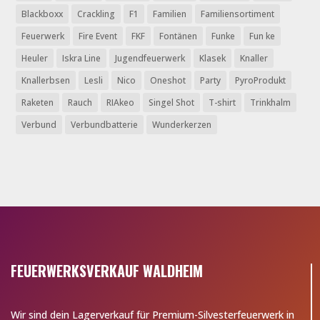
Blackboxx
Crackling
F1
Familien
Familiensortiment
Feuerwerk
Fire Event
FKF
Fontänen
Funke
Fun ke
Heuler
Iskra Line
Jugendfeuerwerk
Klasek
Knaller
Knallerbsen
Lesli
Nico
Oneshot
Party
PyroProdukt
Raketen
Rauch
RIAkeo
Singel Shot
T-shirt
Trinkhalm
Verbund
Verbundbatterie
Wunderkerzen
FEUERWERKSVERKAUF WALDHEIM
Wir sind dein Lagerverkauf für Premium-Silvesterfeuerwerk in