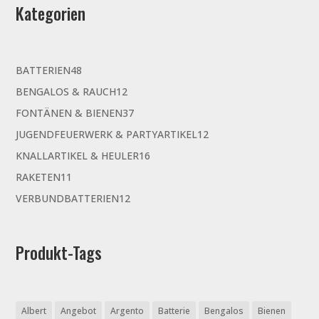
Kategorien
48
BATTERIEN
48
Produkte
12
BENGALOS & RAUCH
12
Produkte
37
FONTÄNEN & BIENEN
37
Produkte
12
JUGENDFEUERWERK & PARTYARTIKEL
12
Produkte
16
KNALLARTIKEL & HEULER
16
Produkte
11
RAKETEN
11
Produkte
12
VERBUNDBATTERIEN
12
Produkte
Produkt-Tags
Albert
Angebot
Argento
Batterie
Bengalos
Bienen