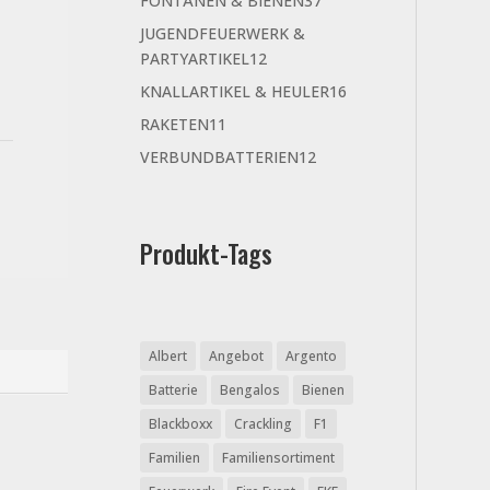
FONTÄNEN & BIENEN
37
Produkte
JUGENDFEUERWERK &
12
PARTYARTIKEL
12
Produkte
16
KNALLARTIKEL & HEULER
16
Produkte
11
RAKETEN
11
Produkte
12
VERBUNDBATTERIEN
12
Produkte
Produkt-Tags
Albert
Angebot
Argento
Batterie
Bengalos
Bienen
Blackboxx
Crackling
F1
Familien
Familiensortiment