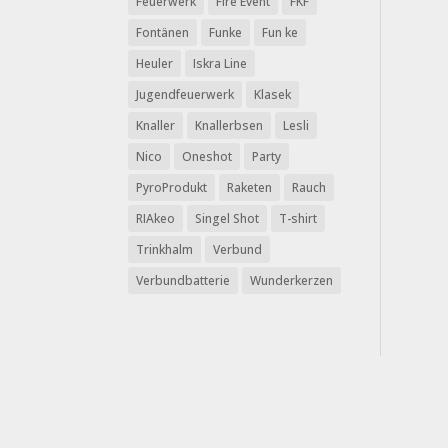
Feuerwerk
Fire Event
FKF
Fontänen
Funke
Fun ke
Heuler
Iskra Line
Jugendfeuerwerk
Klasek
Knaller
Knallerbsen
Lesli
Nico
Oneshot
Party
PyroProdukt
Raketen
Rauch
RIAkeo
Singel Shot
T-shirt
Trinkhalm
Verbund
Verbundbatterie
Wunderkerzen