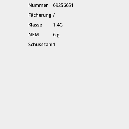
Nummer
69256651
Fächerung
/
Klasse
1.4G
NEM
6 g
Schusszahl
1