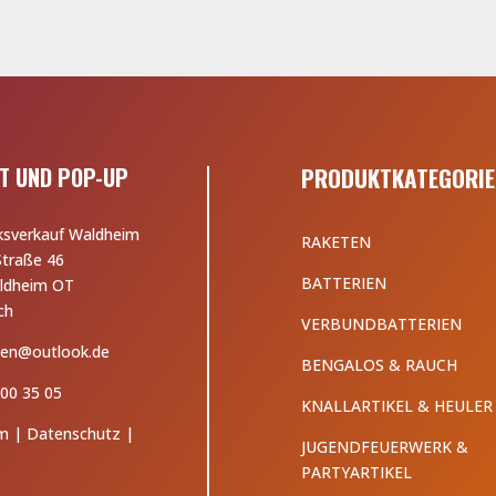
T UND POP-UP
PRODUKTKATEGORIE
ksverkauf Waldheim
RAKETEN
Straße 46
BATTERIEN
ldheim OT
ch
VERBUNDBATTERIEN
en@outlook.de
BENGALOS & RAUCH
00 35 05
KNALLARTIKEL & HEULER
m
|
Datenschutz
|
JUGENDFEUERWERK &
PARTYARTIKEL