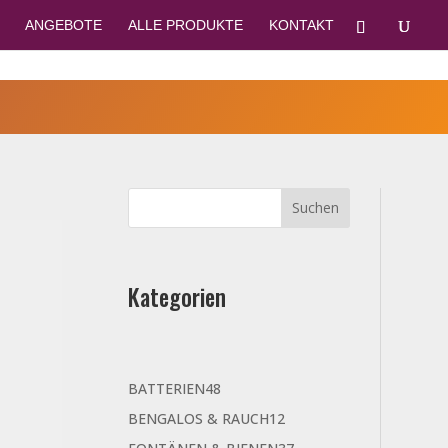
ANGEBOTE
ALLE PRODUKTE
KONTAKT
Kategorien
48
BATTERIEN
48
Produkte
12
BENGALOS & RAUCH
12
Produkte
37