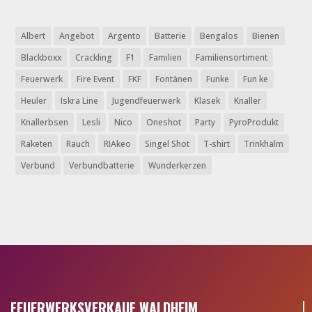
Albert
Angebot
Argento
Batterie
Bengalos
Bienen
Blackboxx
Crackling
F1
Familien
Familiensortiment
Feuerwerk
Fire Event
FKF
Fontänen
Funke
Fun ke
Heuler
Iskra Line
Jugendfeuerwerk
Klasek
Knaller
Knallerbsen
Lesli
Nico
Oneshot
Party
PyroProdukt
Raketen
Rauch
RIAkeo
Singel Shot
T-shirt
Trinkhalm
Verbund
Verbundbatterie
Wunderkerzen
FEUERWERKSVERKAUF WALDHEIM