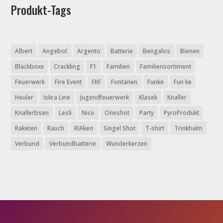
Produkt-Tags
Albert
Angebot
Argento
Batterie
Bengalos
Bienen
Blackboxx
Crackling
F1
Familien
Familiensortiment
Feuerwerk
Fire Event
FKF
Fontänen
Funke
Fun ke
Heuler
Iskra Line
Jugendfeuerwerk
Klasek
Knaller
Knallerbsen
Lesli
Nico
Oneshot
Party
PyroProdukt
Raketen
Rauch
RIAkeo
Singel Shot
T-shirt
Trinkhalm
Verbund
Verbundbatterie
Wunderkerzen