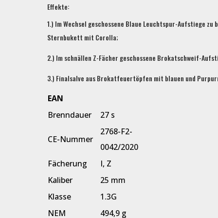
Effekte:
1.) Im Wechsel geschossene Blaue Leuchtspur-Aufstiege zu
Sternbukett mit Corolla;
2.) Im schnällen Z-Fächer geschossene Brokatschweif-Aufst
3.) Finalsalve aus Brokatfeuertöpfen mit blauen und Purpu
EAN
Brenndauer
27 s
2768-F2-
CE-Nummer
0042/2020
Fächerung
I, Z
Kaliber
25 mm
Klasse
1.3G
NEM
494,9 g