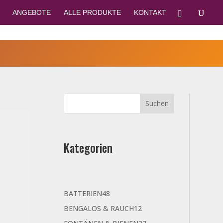
ANGEBOTE
ALLE PRODUKTE
KONTAKT
Kategorien
48
BATTERIEN
48
Produkte
12
BENGALOS & RAUCH
12
Produkte
37