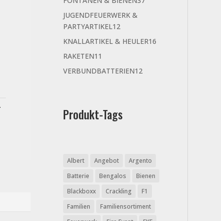
FONTÄNEN & BIENEN
37
Produkte
JUGENDFEUERWERK &
12
PARTYARTIKEL
12
Produkte
16
KNALLARTIKEL & HEULER
16
Produkte
11
RAKETEN
11
Produkte
12
VERBUNDBATTERIEN
12
Produkte
-
Produkt-Tags
Albert
Angebot
Argento
Batterie
Bengalos
Bienen
Blackboxx
Crackling
F1
Familien
Familiensortiment