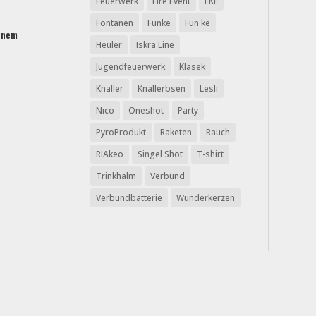
Feuerwerk
Fire Event
FKF
Fontänen
Funke
Fun ke
urnem
Heuler
Iskra Line
Jugendfeuerwerk
Klasek
Knaller
Knallerbsen
Lesli
Nico
Oneshot
Party
PyroProdukt
Raketen
Rauch
RIAkeo
Singel Shot
T-shirt
Trinkhalm
Verbund
Verbundbatterie
Wunderkerzen