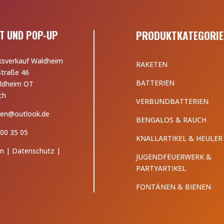
T UND POP-UP
PRODUKTKATEGORIE
ksverkauf Waldheim
RAKETEN
Straße 46
BATTERIEN
ldheim OT
ch
VERBUNDBATTERIEN
en@outlook.de
BENGALOS & RAUCH
00 35 05
KNALLARTIKEL & HEULER
m
|
Datenschutz
|
JUGENDFEUERWERK &
PARTYARTIKEL
FONTÄNEN & BIENEN