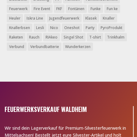
Feuerwerk
Fire Event
FKF
Fontänen
Funke
Fun ke
Heuler
Iskra Line
Jugendfeuerwerk
Klasek
Knaller
Knallerbsen
Lesli
Nico
Oneshot
Party
PyroProdukt
Raketen
Rauch
RIAkeo
Singel Shot
T-shirt
Trinkhalm
Verbund
Verbundbatterie
Wunderkerzen
FEUERWERKSVERKAUF WALDHEIM
Wir sind dein Lagerverkauf für Premium-Silvesterfeuerwerk in
Mittelsachsen! Bestellt jetzt eure Silvester-Artikel und holt