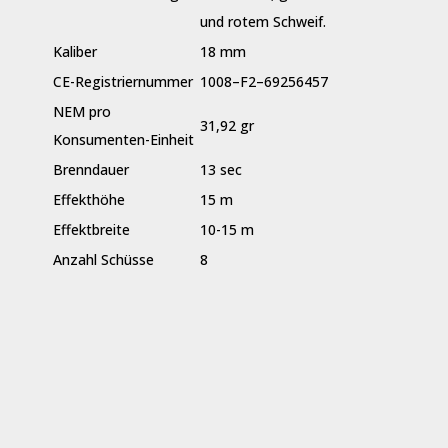
und rotem Schweif.
Kaliber
18 mm
CE-Registriernummer
1008–F2–69256457
NEM pro
31,92 gr
Konsumenten-Einheit
Brenndauer
13 sec
Effekthöhe
15 m
Effektbreite
10-15 m
Anzahl Schüsse
8