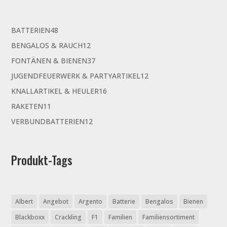
48
BATTERIEN
48
Produkte
12
BENGALOS & RAUCH
12
Produkte
37
FONTÄNEN & BIENEN
37
Produkte
12
JUGENDFEUERWERK & PARTYARTIKEL
12
Produkte
16
KNALLARTIKEL & HEULER
16
Produkte
11
RAKETEN
11
Produkte
12
VERBUNDBATTERIEN
12
Produkte
Produkt-Tags
Albert
Angebot
Argento
Batterie
Bengalos
Bienen
Blackboxx
Crackling
F1
Familien
Familiensortiment