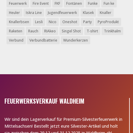
Feuerwerk
Fire Event
FKF
Fontänen
Funke
Fun ke
Heuler
Iskra Line
Jugendfeuerwerk
Klasek
Knaller
Knallerbsen
Lesli
Nico
Oneshot
Party
PyroProdukt
Raketen
Rauch
RIAkeo
Singel Shot
T-shirt
Trinkhalm
Verbund
Verbundbatterie
Wunderkerzen
FEUERWERKSVERKAUF WALDHEIM
Wir sind dein Lagerverkauf für Premium-Silvesterfeuerwerk in
Mittelsachsen! Bestellt jetzt eure Silvester-Artikel und holt
sie zwischen dem 29.12 und 31.12.2025 in Waldheim ab!