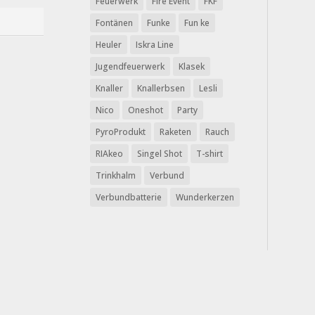
Feuerwerk
Fire Event
FKF
Fontänen
Funke
Fun ke
Heuler
Iskra Line
Jugendfeuerwerk
Klasek
Knaller
Knallerbsen
Lesli
Nico
Oneshot
Party
PyroProdukt
Raketen
Rauch
RIAkeo
Singel Shot
T-shirt
Trinkhalm
Verbund
Verbundbatterie
Wunderkerzen