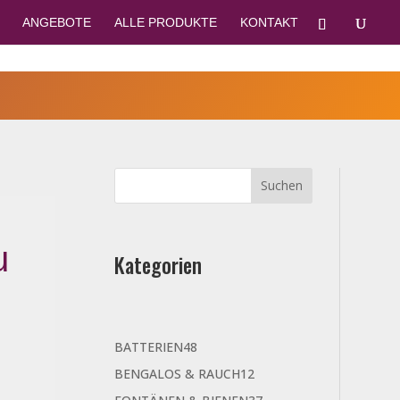
ANGEBOTE
ALLE PRODUKTE
KONTAKT
u
Kategorien
48
BATTERIEN
48
Produkte
12
BENGALOS & RAUCH
12
Produkte
37