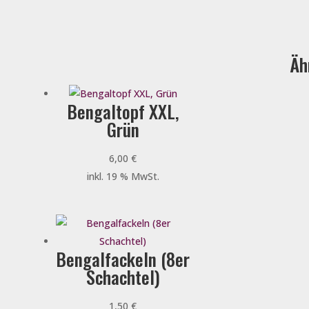
Äh
Bengaltopf XXL,
Grün
6,00
€
inkl. 19 % MwSt.
Bengalfackeln (8er
Schachtel)
1,50
€