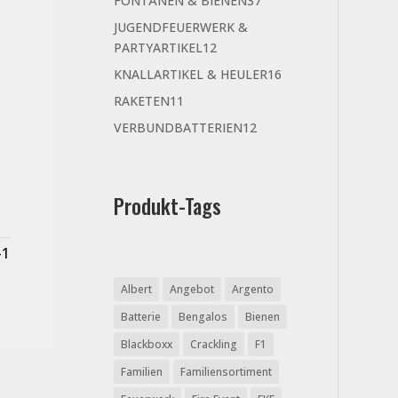
FONTÄNEN & BIENEN
37
Produkte
JUGENDFEUERWERK &
12
PARTYARTIKEL
12
Produkte
16
KNALLARTIKEL & HEULER
16
Produkte
11
RAKETEN
11
Produkte
12
VERBUNDBATTERIEN
12
Produkte
Produkt-Tags
-1
Albert
Angebot
Argento
Batterie
Bengalos
Bienen
Blackboxx
Crackling
F1
Familien
Familiensortiment