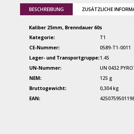
BESCHREIBUNG
ZUSÄTZLICHE INFORM
Kaliber 25mm, Brenndauer 60s
Kategorie:
T1
CE-Nummer:
0589-T1-0011
Lager- und Transportgruppe:
1.4S
UN-Nummer:
UN 0432 PYRO
NEM:
125 g
Bruttogewicht:
0,304 kg
EAN:
425075950119