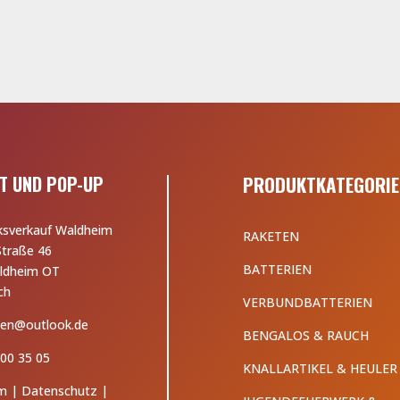
T UND POP-UP
PRODUKTKATEGORIE
ksverkauf Waldheim
RAKETEN
Straße 46
BATTERIEN
ldheim OT
ch
VERBUNDBATTERIEN
en@outlook.de
BENGALOS & RAUCH
00 35 05
KNALLARTIKEL & HEULER
m
|
Datenschutz
|