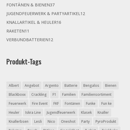
Produkte
37
FONTÄNEN & BIENEN
37
Produkte
12
JUGENDFEUERWERK & PARTYARTIKEL
12
Produkte
16
KNALLARTIKEL & HEULER
16
Produkte
11
RAKETEN
11
Produkte
12
VERBUNDBATTERIEN
12
Produkte
Produkt-Tags
Albert
Angebot
Argento
Batterie
Bengalos
Bienen
Blackboxx
Crackling
F1
Familien
Familiensortiment
Feuerwerk
Fire Event
FKF
Fontänen
Funke
Fun ke
Heuler
Iskra Line
Jugendfeuerwerk
Klasek
Knaller
Knallerbsen
Lesli
Nico
Oneshot
Party
PyroProdukt