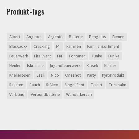
Produkt-Tags
Albert
Angebot
Argento
Batterie
Bengalos
Bienen
Blackboxx
Crackling
F1
Familien
Familiensortiment
Feuerwerk
Fire Event
FKF
Fontänen
Funke
Fun ke
Heuler
Iskra Line
Jugendfeuerwerk
Klasek
Knaller
Knallerbsen
Lesli
Nico
Oneshot
Party
PyroProdukt
Raketen
Rauch
RIAkeo
Singel Shot
T-shirt
Trinkhalm
Verbund
Verbundbatterie
Wunderkerzen