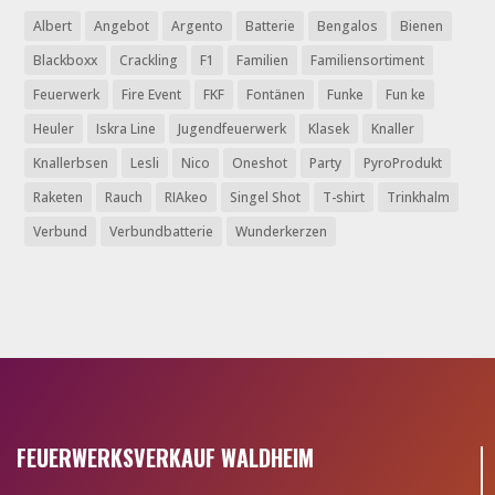
Albert
Angebot
Argento
Batterie
Bengalos
Bienen
Blackboxx
Crackling
F1
Familien
Familiensortiment
Feuerwerk
Fire Event
FKF
Fontänen
Funke
Fun ke
Heuler
Iskra Line
Jugendfeuerwerk
Klasek
Knaller
Knallerbsen
Lesli
Nico
Oneshot
Party
PyroProdukt
Raketen
Rauch
RIAkeo
Singel Shot
T-shirt
Trinkhalm
Verbund
Verbundbatterie
Wunderkerzen
FEUERWERKSVERKAUF WALDHEIM