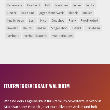
Feuerwerk
Fire Event
FKF
Fontänen
Funke
Fun ke
Heuler
Iskra Line
Jugendfeuerwerk
Klasek
Knaller
Knallerbsen
Lesli
Nico
Oneshot
Party
PyroProdukt
Raketen
Rauch
RIAkeo
Singel Shot
T-shirt
Trinkhalm
Verbund
Verbundbatterie
Wunderkerzen
FEUERWERKSVERKAUF WALDHEIM
Wir sind dein Lagerverkauf für Premium-Silvesterfeuerwerk in
Mittelsachsen! Bestellt jetzt eure Silvester-Artikel und holt