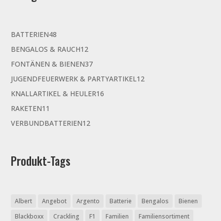
48
BATTERIEN
48
Produkte
12
BENGALOS & RAUCH
12
Produkte
37
FONTÄNEN & BIENEN
37
Produkte
12
JUGENDFEUERWERK & PARTYARTIKEL
12
Produkte
16
KNALLARTIKEL & HEULER
16
Produkte
11
RAKETEN
11
Produkte
12
VERBUNDBATTERIEN
12
Produkte
Produkt-Tags
Albert
Angebot
Argento
Batterie
Bengalos
Bienen
Blackboxx
Crackling
F1
Familien
Familiensortiment