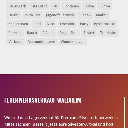
Feuerwerk
Fire Event
FKF
Fontänen
Funke
Fun ke
Heuler
Iskra Line
Jugendfeuerwerk
Klasek
Knaller
Knallerbsen
Lesli
Nico
Oneshot
Party
PyroProdukt
Raketen
Rauch
RIAkeo
Singel Shot
T-shirt
Trinkhalm
Verbund
Verbundbatterie
Wunderkerzen
FEUERWERKSVERKAUF WALDHEIM
Wir sind dein Lagerverkauf für Premium-Silvesterfeuerwerk in
Mittelsachsen! Bestellt jetzt eure Silvester-Artikel und holt