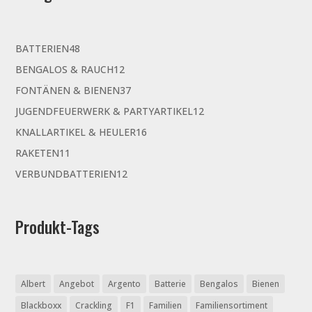
48
BATTERIEN
48
Produkte
12
BENGALOS & RAUCH
12
Produkte
37
FONTÄNEN & BIENEN
37
Produkte
12
JUGENDFEUERWERK & PARTYARTIKEL
12
Produkte
16
KNALLARTIKEL & HEULER
16
Produkte
11
RAKETEN
11
Produkte
12
VERBUNDBATTERIEN
12
Produkte
Produkt-Tags
Albert
Angebot
Argento
Batterie
Bengalos
Bienen
Blackboxx
Crackling
F1
Familien
Familiensortiment