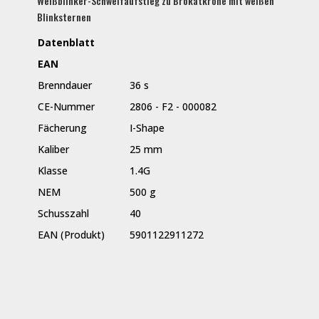
Weißblinker-Schweifaufstieg zu Brokatkrone mit weißen
Blinksternen
Datenblatt
EAN
Brenndauer
36 s
CE-Nummer
2806 - F2 - 000082
Fächerung
I-Shape
Kaliber
25 mm
Klasse
1.4G
NEM
500 g
Schusszahl
40
EAN (Produkt)
5901122911272