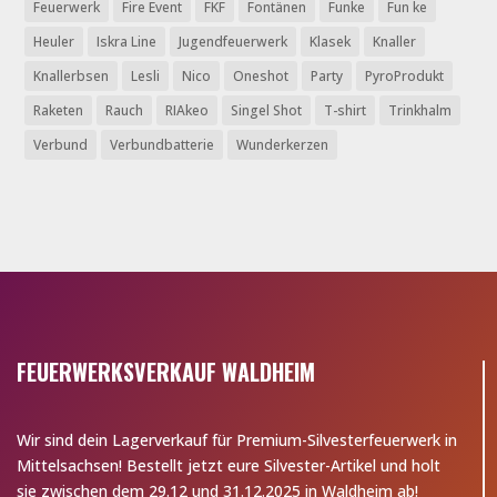
Feuerwerk
Fire Event
FKF
Fontänen
Funke
Fun ke
Heuler
Iskra Line
Jugendfeuerwerk
Klasek
Knaller
Knallerbsen
Lesli
Nico
Oneshot
Party
PyroProdukt
Raketen
Rauch
RIAkeo
Singel Shot
T-shirt
Trinkhalm
Verbund
Verbundbatterie
Wunderkerzen
FEUERWERKSVERKAUF WALDHEIM
Wir sind dein Lagerverkauf für Premium-Silvesterfeuerwerk in
Mittelsachsen! Bestellt jetzt eure Silvester-Artikel und holt
sie zwischen dem 29.12 und 31.12.2025 in Waldheim ab!