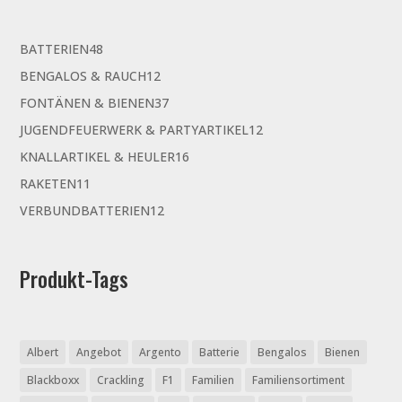
48
BATTERIEN
48
Produkte
12
BENGALOS & RAUCH
12
Produkte
37
FONTÄNEN & BIENEN
37
Produkte
12
JUGENDFEUERWERK & PARTYARTIKEL
12
Produkte
16
KNALLARTIKEL & HEULER
16
Produkte
11
RAKETEN
11
Produkte
12
VERBUNDBATTERIEN
12
Produkte
Produkt-Tags
Albert
Angebot
Argento
Batterie
Bengalos
Bienen
Blackboxx
Crackling
F1
Familien
Familiensortiment