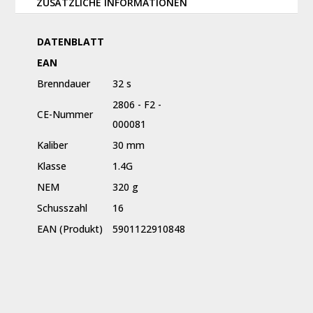
ZUSÄTZLICHE INFORMATIONEN
DATENBLATT
EAN
Brenndauer
32 s
2806 - F2 -
CE-Nummer
000081
Kaliber
30 mm
Klasse
1.4G
NEM
320 g
Schusszahl
16
EAN (Produkt)
5901122910848