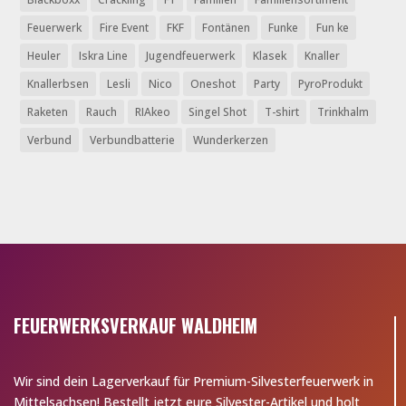
Feuerwerk
Fire Event
FKF
Fontänen
Funke
Fun ke
Heuler
Iskra Line
Jugendfeuerwerk
Klasek
Knaller
Knallerbsen
Lesli
Nico
Oneshot
Party
PyroProdukt
Raketen
Rauch
RIAkeo
Singel Shot
T-shirt
Trinkhalm
Verbund
Verbundbatterie
Wunderkerzen
FEUERWERKSVERKAUF WALDHEIM
Wir sind dein Lagerverkauf für Premium-Silvesterfeuerwerk in
Mittelsachsen! Bestellt jetzt eure Silvester-Artikel und holt