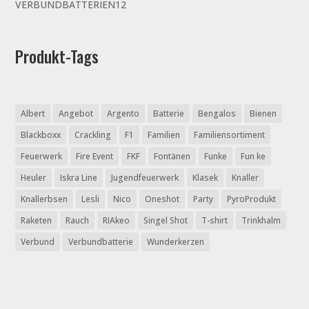
12
VERBUNDBATTERIEN
12
Produkte
Produkt-Tags
Albert
Angebot
Argento
Batterie
Bengalos
Bienen
Blackboxx
Crackling
F1
Familien
Familiensortiment
Feuerwerk
Fire Event
FKF
Fontänen
Funke
Fun ke
Heuler
Iskra Line
Jugendfeuerwerk
Klasek
Knaller
Knallerbsen
Lesli
Nico
Oneshot
Party
PyroProdukt
Raketen
Rauch
RIAkeo
Singel Shot
T-shirt
Trinkhalm
Verbund
Verbundbatterie
Wunderkerzen