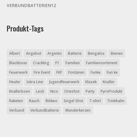
Produkte
12
VERBUNDBATTERIEN
12
Produkte
Produkt-Tags
Albert
Angebot
Argento
Batterie
Bengalos
Bienen
Blackboxx
Crackling
F1
Familien
Familiensortiment
Feuerwerk
Fire Event
FKF
Fontänen
Funke
Fun ke
Heuler
Iskra Line
Jugendfeuerwerk
Klasek
Knaller
Knallerbsen
Lesli
Nico
Oneshot
Party
PyroProdukt
Raketen
Rauch
RIAkeo
Singel Shot
T-shirt
Trinkhalm
Verbund
Verbundbatterie
Wunderkerzen