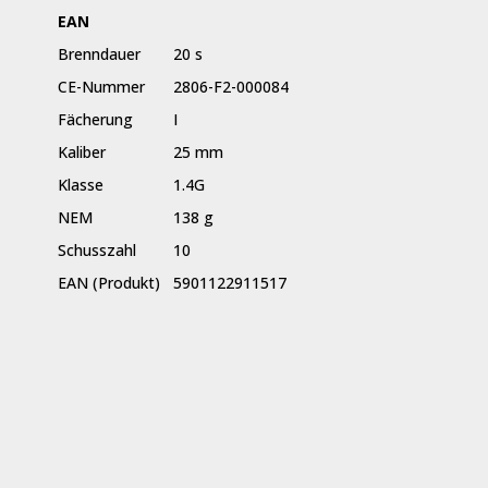
EAN
Brenndauer
20 s
CE-Nummer
2806-F2-000084
Fächerung
I
Kaliber
25 mm
Klasse
1.4G
NEM
138 g
Schusszahl
10
EAN (Produkt)
5901122911517