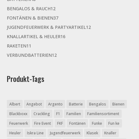
Produkte
12
BENGALOS & RAUCH
12
Produkte
37
FONTÄNEN & BIENEN
37
Produkte
12
JUGENDFEUERWERK & PARTYARTIKEL
12
Produkte
16
KNALLARTIKEL & HEULER
16
Produkte
11
RAKETEN
11
Produkte
12
VERBUNDBATTERIEN
12
Produkte
Produkt-Tags
Albert
Angebot
Argento
Batterie
Bengalos
Bienen
Blackboxx
Crackling
F1
Familien
Familiensortiment
Feuerwerk
Fire Event
FKF
Fontänen
Funke
Fun ke
Heuler
Iskra Line
Jugendfeuerwerk
Klasek
Knaller