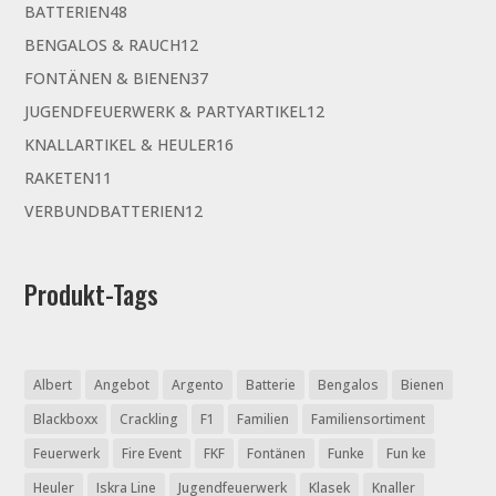
48
BATTERIEN
48
Produkte
12
BENGALOS & RAUCH
12
Produkte
37
FONTÄNEN & BIENEN
37
Produkte
12
JUGENDFEUERWERK & PARTYARTIKEL
12
Produkte
16
KNALLARTIKEL & HEULER
16
Produkte
11
RAKETEN
11
Produkte
12
VERBUNDBATTERIEN
12
Produkte
Produkt-Tags
Albert
Angebot
Argento
Batterie
Bengalos
Bienen
Blackboxx
Crackling
F1
Familien
Familiensortiment
Feuerwerk
Fire Event
FKF
Fontänen
Funke
Fun ke
Heuler
Iskra Line
Jugendfeuerwerk
Klasek
Knaller