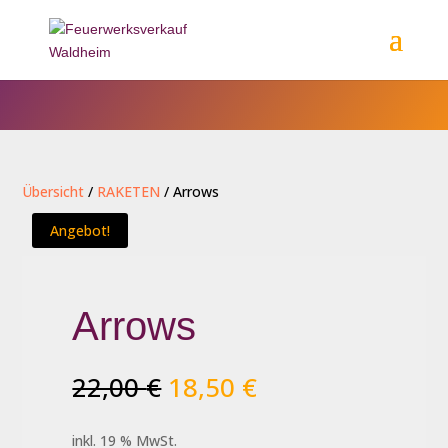
Übersicht
/
RAKETEN
/ Arrows
Angebot!
Arrows
Ursprünglicher
Aktueller
22,00
€
18,50
€
Preis
Preis
war:
ist:
inkl. 19 % MwSt.