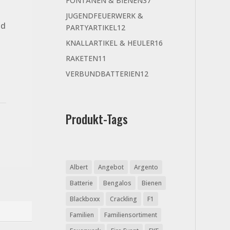
FONTÄNEN & BIENEN
37
Produkte
JUGENDFEUERWERK &
nd
12
PARTYARTIKEL
12
Produkte
16
KNALLARTIKEL & HEULER
16
Produkte
11
RAKETEN
11
Produkte
12
VERBUNDBATTERIEN
12
Produkte
Produkt-Tags
Albert
Angebot
Argento
Batterie
Bengalos
Bienen
Blackboxx
Crackling
F1
Familien
Familiensortiment