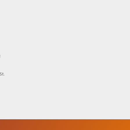
e
St.