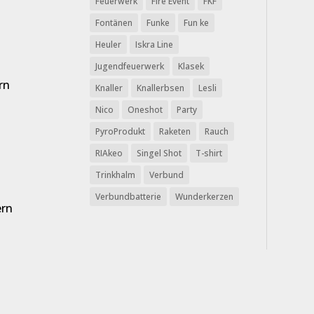
Feuerwerk
Fire Event
FKF
Fontänen
Funke
Fun ke
Heuler
Iskra Line
Jugendfeuerwerk
Klasek
rn
Knaller
Knallerbsen
Lesli
Nico
Oneshot
Party
PyroProdukt
Raketen
Rauch
RIAkeo
Singel Shot
T-shirt
Trinkhalm
Verbund
Verbundbatterie
Wunderkerzen
ern