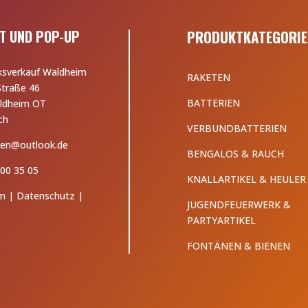
T UND POP-UP
PRODUKTKATEGORIE
ksverkauf Waldheim
RAKETEN
Straße 46
BATTERIEN
ldheim OT
ch
VERBUNDBATTERIEN
en@outlook.de
BENGALOS & RAUCH
00 35 05
KNALLARTIKEL & HEULER
m
|
Datenschutz
|
JUGENDFEUERWERK &
PARTYARTIKEL
FONTÄNEN & BIENEN