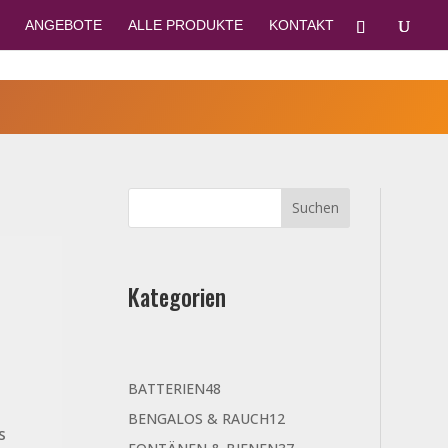
ANGEBOTE
ALLE PRODUKTE
KONTAKT
Kategorien
48
BATTERIEN
48
Produkte
12
BENGALOS & RAUCH
12
s
Produkte
37