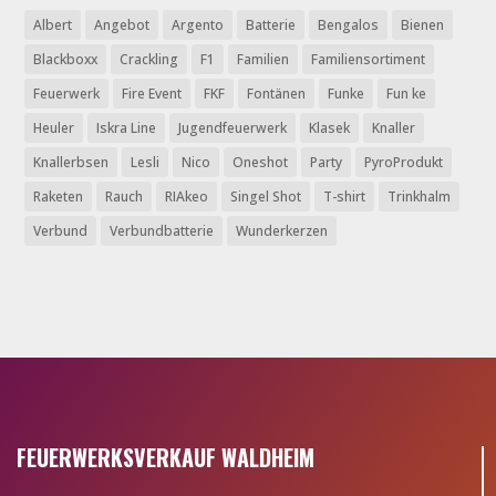
Albert
Angebot
Argento
Batterie
Bengalos
Bienen
Blackboxx
Crackling
F1
Familien
Familiensortiment
Feuerwerk
Fire Event
FKF
Fontänen
Funke
Fun ke
Heuler
Iskra Line
Jugendfeuerwerk
Klasek
Knaller
Knallerbsen
Lesli
Nico
Oneshot
Party
PyroProdukt
Raketen
Rauch
RIAkeo
Singel Shot
T-shirt
Trinkhalm
Verbund
Verbundbatterie
Wunderkerzen
FEUERWERKSVERKAUF WALDHEIM