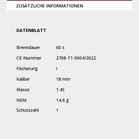
ZUSÄTZLICHE INFORMATIONEN
DATENBLATT
Brenndauer
60 s
CE-Nummer
2768-T1-0004/2022
Fächerung
I
Kaliber
18 mm
Klasse
1.4S
NEM
14,6 g
Schusszahl
1